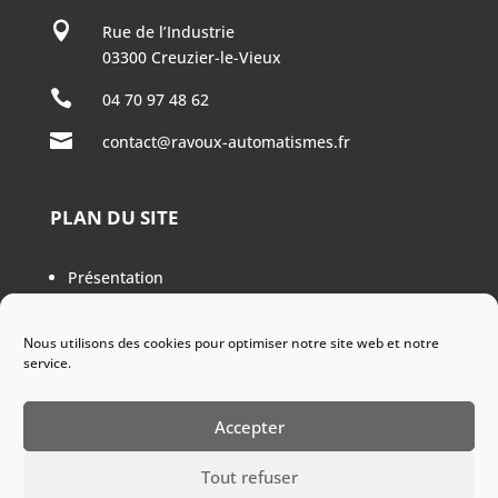

Rue de l’Industrie
03300 Creuzier-le-Vieux

04 70 97 48 62

contact@ravoux-automatismes.fr
PLAN DU SITE
Présentation
Equipements industrie
Equipements formation
Nous utilisons des cookies pour optimiser notre site web et notre
Actualités
service.
Recrutement
Références
Accepter
Contact
Tout refuser
Mentions légales